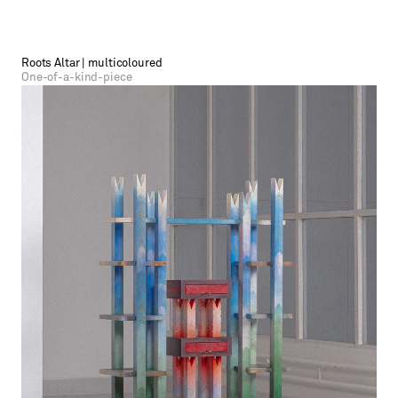
Roots Altar | multicoloured
One-of-a-kind-piece